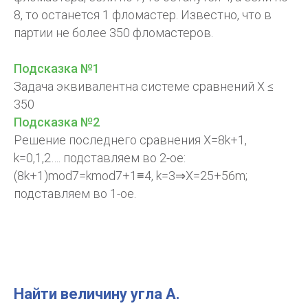
8, то останется 1 фломастер. Известно, что в
партии не более 350 фломастеров.
Подсказка №1
Задача эквивалентна системе сравнений X ≤
350
Подсказка №2
Решение последнего сравнения Х=8k+1,
k=0,1,2…. подставляем во 2-ое:
(8k+1)mod7=km
od7+1≡
4, k=3⇒X=25+56m;
подставляем во 1-ое.
Найти величину угла А.