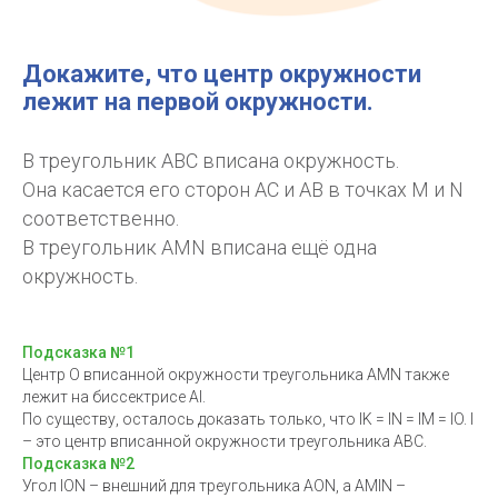
Докажите, что центр окружности
лежит на первой окружности.
В треугольник АВС вписана окружность.
Она касается его сторон АС и АВ в точках М и N
соответственно.
В треугольник АМN вписана ещё одна
окружность.
Подсказка №1
Центр О вписанной окружности треугольника AMN также
лежит на биссектрисе АI.
По существу, осталось доказать только, что IK = IN = IM = IO. I
– это центр вписанной окружности треугольника АВС.
Подсказка №2
Угол ION – внешний для треугольника AОN, а AMIN –