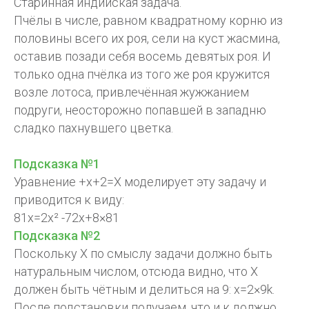
Старинная индийская задача.
Пчёлы в числе, равном квадратному корню из
половины всего их роя, сели на куст жасмина,
оставив позади себя восемь девятых роя. И
только одна пчёлка из того же роя кружится
возле лотоса, привлечённая жужжанием
подруги, неосторожно попавшей в западню
сладко пахнувшего цветка.
Подсказка №1
Уравнение +х+2=Х моделирует эту задачу и
приводится к виду:
81х=2х² -72х+8×81
Подсказка №2
Поскольку Х по смыслу задачи должно быть
натуральным числом, отсюда видно, что Х
должен быть чётным и делиться на 9: х=2×9k.
После подстановки получаем, что и к должно