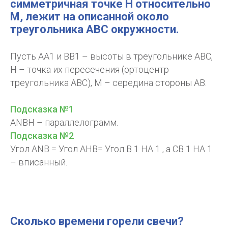
симметричная точке H относительно
M, лежит на описанной около
треугольника АВС окружности.
Пусть AA1 и BB1 – высоты в треугольнике АВС,
Н – точка их пересечения (ортоцентр
треугольника АВС), М – середина стороны АВ.
Подсказка №1
АNBH – параллелограмм.
Подсказка №2
Угол ANB = Угол AHB= Угол B 1 HA 1 , a CB 1 HA 1
– вписанный.
Сколько времени горели свечи?