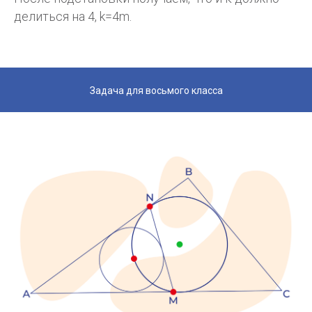
делиться на 4, k=4m.
Бесплатно:
Бесплатная консультация
Ознакомительное занятие
Задача для восьмого класса
Купить:
Курс математики (уроки онлайн)
Учебники и рабочие тетради
Контакты:
school@abramsonmath.com
+7 926 375-76-04
Публичная оферта
Политика конфиденциальности