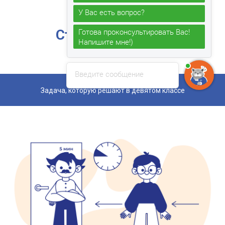
Старшие классы
Готова проконсультировать Вас!
Напишите мне!)
Введите сообщение
Задача, которую решают в девятом классе