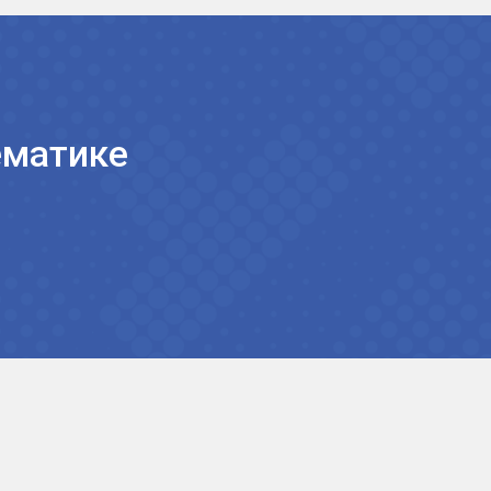
м Абрамсоном
за в год