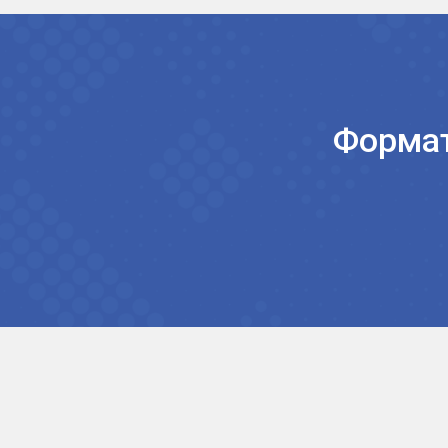
Очные курсы в Москве лично
у Якова Абрамсона
Раз в год в сентябре Яков Абрамсон набирае
группу. Занятия проходят очно (м. «Университ