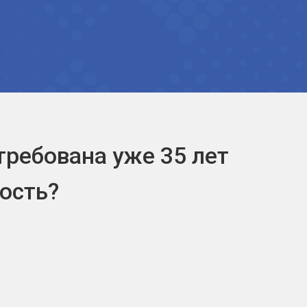
на уже 35 лет
е Абрамсона могут дети с 6 лет.
афики, функции) изучаются
тся в формах, доступных тем, кто