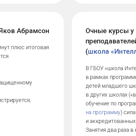
уется,
обучение по программе Я. И. Абр
на программу
) силами преподав
и аккредитованных Яковом Абр
Занятия два раза в неделю по 45
7 200 ₽
Цена за 8 занятий:
Заказать
х
Занятия с родителями п
(1–2 класс)
Стоимость одного учебника 165