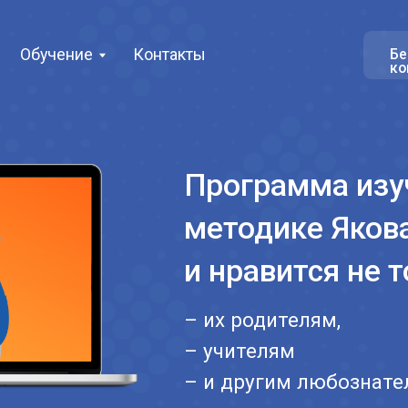
чение
Контакты
Бесплатная
консультация
Программа изучения 
методике Якова Абра
и нравится не только 
– их родителям,
– учителям
– и другим любознательным вз