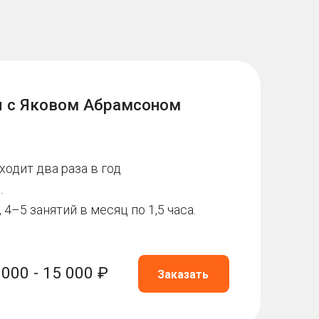
в месяц по 1,5 часа.
000 ₽
Заказать
ованных
е
осква, Фили-Давыдково
)​
ьного образования для
раста, обучающихся
й») организовано