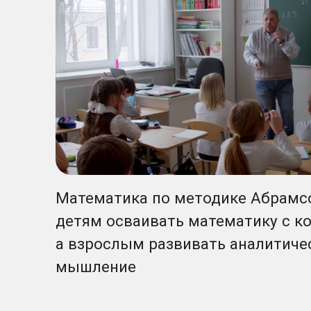
Математика по методике Абрамсона п
детям осваивать математику с комфо
а взрослым развивать аналитическое 
мышление
Дает системные знания
Система, которая дается детям к шестому классу, п
что используется на математических факультетах
но не содержит деталей, которые детям физичес
освоить.